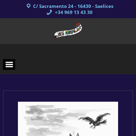
Saltar
C/ Sacramento 24 - 16430 - Saelices
al
contenido
+34 969 13 43 30